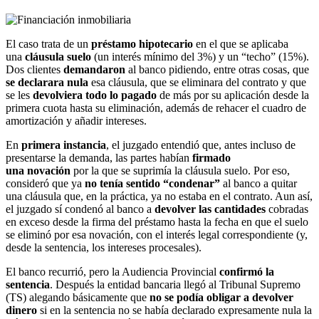
El caso trata de un
préstamo hipotecario
en el que se aplicaba
una
cláusula suelo
(un interés mínimo del 3%) y un “techo” (15%).
Dos clientes
demandaron
al banco pidiendo, entre otras cosas, que
se declarara nula
esa cláusula, que se eliminara del contrato y que
se les
devolviera todo lo pagado
de más por su aplicación desde la
primera cuota hasta su eliminación, además de rehacer el cuadro de
amortización y añadir intereses.
En
primera instancia
, el juzgado entendió que, antes incluso de
presentarse la demanda, las partes habían
firmado
una novación
por la que se suprimía la cláusula suelo. Por eso,
consideró que ya
no tenía sentido “condenar”
al banco a quitar
una cláusula que, en la práctica, ya no estaba en el contrato. Aun así,
el juzgado sí condenó al banco a
devolver las cantidades
cobradas
en exceso desde la firma del préstamo hasta la fecha en que el suelo
se eliminó por esa novación, con el interés legal correspondiente (y,
desde la sentencia, los intereses procesales).
El banco recurrió, pero la Audiencia Provincial
confirmó la
sentencia
. Después la entidad bancaria llegó al Tribunal Supremo
(TS) alegando básicamente que
no se podía obligar a devolver
dinero
si en la sentencia no se había declarado expresamente nula la