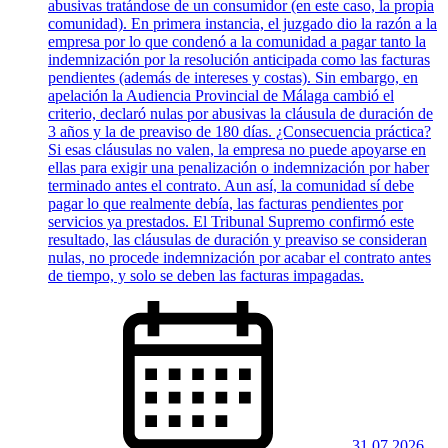
abusivas tratándose de un consumidor (en este caso, la propia
comunidad). En primera instancia, el juzgado dio la razón a la
empresa por lo que condenó a la comunidad a pagar tanto la
indemnización por la resolución anticipada como las facturas
pendientes (además de intereses y costas). Sin embargo, en
apelación la Audiencia Provincial de Málaga cambió el
criterio, declaró nulas por abusivas la cláusula de duración de
3 años y la de preaviso de 180 días. ¿Consecuencia práctica?
Si esas cláusulas no valen, la empresa no puede apoyarse en
ellas para exigir una penalización o indemnización por haber
terminado antes el contrato. Aun así, la comunidad sí debe
pagar lo que realmente debía, las facturas pendientes por
servicios ya prestados. El Tribunal Supremo confirmó este
resultado, las cláusulas de duración y preaviso se consideran
nulas, no procede indemnización por acabar el contrato antes
de tiempo, y solo se deben las facturas impagadas.
31.07.2026