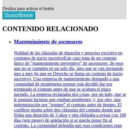
Desliza para activar el botón
Suscríbase
CONTENIDO RELACIONADO
Mantenimiento de ascensores
Nulidad de las cláusulas de duración y preaviso excesivo en
contratos de tracto sucesivoEste caso trata de un contrato
típico de “mantenimiento preventivo” de ascensores, de esos
que no se cumplen en un solo día, sino que se van prestando
mes a mes (lo que en Derecho se llama un contrato de tracto
sucesivo). Una empresa de mantenimiento demandó a una
comunidad de propietarios porque esta decidió dar por
terminado el contrato antes de que se acabara el plazo
pactado. La empresa reclamaba dos cosas, por un lado, que se
le pagaran facturas que estaban pendientes; y, por otro, una
indemnización por “romper” el contrato antes de tiempo. El
conflicto giraba sobre dos cláusulas del contrato donde una
fijaba una duración de 3 años y otra obligaba a avisar con 180
días (seis meses) de antelación si se quería poner fin al
contrato. La comunidad defendía que esas condiciones eran