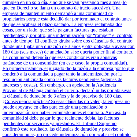
cumplen en un solo día, sino que se van prestando mes a mes (lo
que en Derecho se llama un contrato de tracto sucesivo). Una
empresa de mantenimiento demandó a una comunidad de
propietarios porque esta decidió dar por terminado el contrato antes
de que se acabara el plazo pactado. La empresa reclamaba dos
cosas, por un lado, que se le pagaran facturas que estaban
pendientes; y, por otro, una indemnización por “romper” el contrato
antes de tiempo. El conflicto giraba sobre dos cláusulas del contrato
donde una fijaba una duración de 3 años y otra obligaba a avisar con
180 días (seis meses) de antelación si se quería poner fin al contrato.
La comunidad defendía que esas condiciones eran abusivas
tratándose de un consumidor (en este caso, la propia comunidad).
En primera instancia, el juzgado dio la razón a la empresa por lo que
condenó a la comunidad a pagar tanto la indemnización por la
resolución anticipada como las facturas pendientes (además de
intereses y costas). Sin embargo, en apelación la Audiencia
Provincial de Málaga cambió el criterio, declaró nulas por abusivas
la cláusula de duración de 3 años y la de preaviso de 180 días.
¿Consecuencia práctica? Si esas cláusulas no valen, la empresa no
puede apoyarse en ellas para exigir una penalización o
indemnización por haber terminado antes el contrato. Aun así, la
comunidad sí debe pagar lo que realmente debía, las facturas
pendientes por servicios ya prestados. El Tribunal Supremo
confirmó este resultado, las cláusulas de duración y preaviso se
consideran nulas, no procede indemnización por acabar el contrato