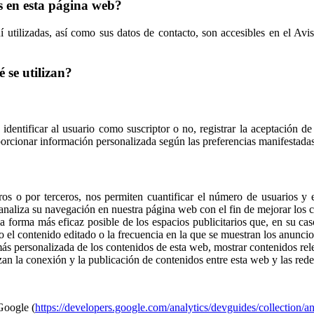
es en esta página web?
uí utilizadas, así como sus datos de contacto, son accesibles en el Avi
 se utilizan?
, identificar al usuario como suscriptor o no, registrar la aceptación d
porcionar información personalizada según las preferencias manifestadas
tros o por terceros, nos permiten cuantificar el número de usuarios y 
e analiza su navegación en nuestra página web con el fin de mejorar los 
la forma más eficaz posible de los espacios publicitarios que, en su ca
mo el contenido editado o la frecuencia en la que se muestran los anuncio
s personalizada de los contenidos de esta web, mostrar contenidos releva
zan la conexión y la publicación de contenidos entre esta web y las rede
Google (
https://developers.google.com/analytics/devguides/collection/an