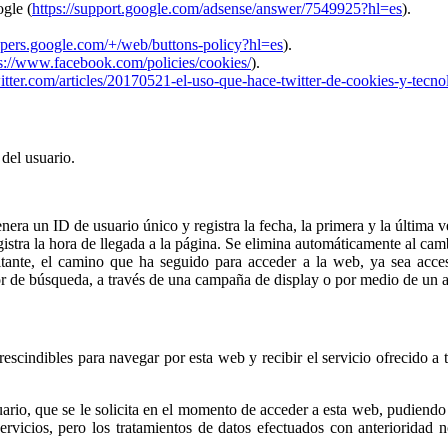
ogle (
https://support.google.com/adsense/answer/7549925?hl=es
).
lopers.google.com/+/web/buttons-policy?hl=es
).
s://www.facebook.com/policies/cookies/
).
witter.com/articles/20170521-el-uso-que-hace-twitter-de-cookies-y-tecno
 del usuario.
era un ID de usuario único y registra la fecha, la primera y la última v
istra la hora de llegada a la página. Se elimina automáticamente al cam
itante, el camino que ha seguido para acceder a la web, ya sea acce
r de búsqueda, a través de una campaña de display o por medio de un a
rescindibles para navegar por esta web y recibir el servicio ofrecido a tr
suario, que se le solicita en el momento de acceder a esta web, pudien
servicios, pero los tratamientos de datos efectuados con anterioridad