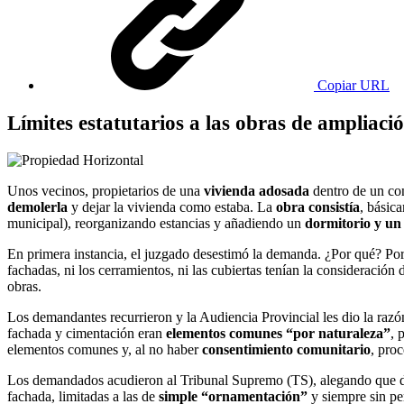
Copiar URL
Límites estatutarios a las obras de ampliac
Unos vecinos, propietarios de una
vivienda adosada
dentro de un con
demolerla
y dejar la vivienda como estaba. La
obra consistía
, básic
municipal), reorganizando estancias y añadiendo un
dormitorio y un
En primera instancia, el juzgado desestimó la demanda. ¿Por qué? Po
fachadas, ni los cerramientos, ni las cubiertas tenían la consideración
obras.
Los demandantes recurrieron y la Audiencia Provincial les dio la ra
fachada y cimentación eran
elementos comunes “por naturaleza”
, 
elementos comunes y, al no haber
consentimiento comunitario
, pro
Los demandados acudieron al Tribunal Supremo (TS), alegando que 
fachada, limitadas a las de
simple “ornamentación”
y siempre sin pe