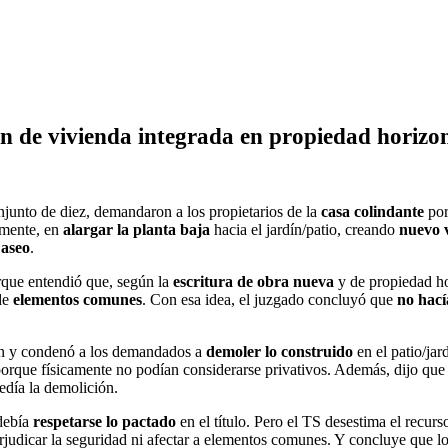
ión de vivienda integrada en propiedad horiz
junto de diez, demandaron a los propietarios de la
casa colindante
por
amente, en
alargar la planta baja
hacia el jardín/patio, creando
nuevo 
 aseo
.
rque entendió que, según la
escritura de obra nueva
y de propiedad ho
 de
elementos comunes
. Con esa idea, el juzgado concluyó que
no hací
zón y condenó a los demandados a
demoler lo construido
en el patio/jar
porque físicamente no podían considerarse privativos. Además, dijo que
cedía la demolición.
debía
respetarse lo pactado
en el título. Pero el TS desestima el recur
rjudicar la seguridad ni afectar a elementos comunes. Y concluye que l