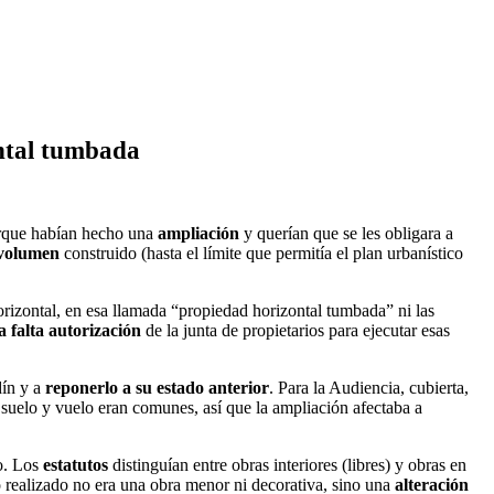
ontal tumbada
que habían hecho una
ampliación
y querían que se les obligara a
volumen
construido (hasta el límite que permitía el plan urbanístico
rizontal, en esa llamada “propiedad horizontal tumbada” ni las
a falta autorización
de la junta de propietarios para ejecutar esas
dín y a
reponerlo a su estado anterior
. Para la Audiencia, cubierta,
 suelo y vuelo eran comunes, así que la ampliación afectaba a
so. Los
estatutos
distinguían entre obras interiores (libres) y obras en
o realizado no era una obra menor ni decorativa, sino una
alteración