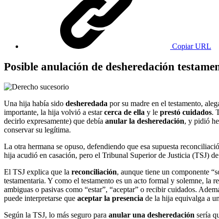
Copiar URL
Posible anulación de desheredación testament
Una hija había sido
desheredada
por su madre en el testamento, al
importante, la hija volvió a estar
cerca de ella
y le
prestó cuidados
. 
decirlo expresamente) que debía
anular la desheredación
, y pidió h
conservar su legítima.
La otra hermana se opuso, defendiendo que esa supuesta reconciliaci
hija acudió en casación, pero el Tribunal Superior de Justicia (TSJ) d
El TSJ explica que la
reconciliación
, aunque tiene un componente “s
testamentaria. Y como el testamento es un acto formal y solemne, la r
ambiguas o pasivas como “estar”, “aceptar” o recibir cuidados. Ademá
puede interpretarse que
aceptar la presencia
de la hija equivalga a 
Según la TSJ, lo más seguro para
anular una desheredación
sería qu