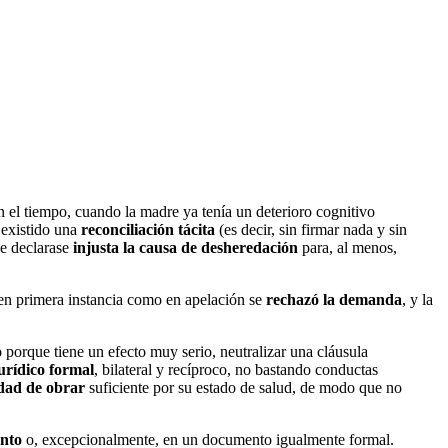
 el tiempo, cuando la madre ya tenía un deterioro cognitivo
 existido una
reconciliación tácita
(es decir, sin firmar nada y sin
se declarase
injusta la causa de desheredación
para, al menos,
o en primera instancia como en apelación se
rechazó la demanda
, y la
o
porque tiene un efecto muy serio, neutralizar una cláusula
jurídico formal
, bilateral y recíproco, no bastando conductas
dad de obrar
suficiente por su estado de salud, de modo que no
nto
o, excepcionalmente, en un documento igualmente formal.