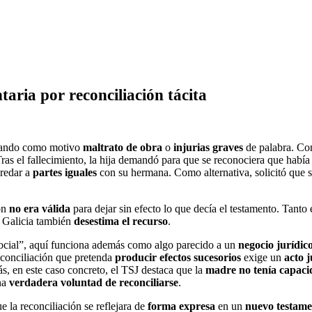
aria por reconciliación tácita
egando como motivo
maltrato de obra
o
injurias graves
de palabra. Con
Tras el fallecimiento, la hija demandó para que se reconociera que había
eredar a
partes iguales
con su hermana. Como alternativa, solicitó que 
ón
no era válida
para dejar sin efecto lo que decía el testamento. Tant
e Galicia también
desestima el recurso
.
ocial”, aquí funciona además como algo parecido a un
negocio jurídic
econciliación que pretenda
producir efectos sucesorios
exige un
acto 
s, en este caso concreto, el TSJ destaca que la
madre no tenía capaci
una
verdadera voluntad de reconciliarse
.
e la reconciliación se reflejara de
forma expresa
en un
nuevo testame