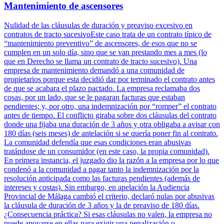
Mantenimiento de ascensores
Nulidad de las cláusulas de duración y preaviso excesivo en
contratos de tracto sucesivoEste caso trata de un contrato típico de
“mantenimiento preventivo” de ascensores, de esos que no se
cumplen en un solo día, sino que se van prestando mes a mes (lo
que en Derecho se llama un contrato de tracto sucesivo). Una
empresa de mantenimiento demandó a una comunidad de
propietarios porque esta decidió dar por terminado el contrato antes
de que se acabara el plazo pactado. La empresa reclamaba dos
cosas, por un lado, que se le pagaran facturas que estaban
pendientes; y, por otro, una indemnización por “romper” el contrato
antes de tiempo. El conflicto giraba sobre dos cláusulas del contrato
donde una fijaba una duración de 3 años y otra obligaba a avisar con
180 días (seis meses) de antelación si se quería poner fin al contrato.
La comunidad defendía que esas condiciones eran abusivas
tratándose de un consumidor (en este caso, la propia comunidad).
En primera instancia, el juzgado dio la razón a la empresa por lo que
condenó a la comunidad a pagar tanto la indemnización por la
resolución anticipada como las facturas pendientes (además de
intereses y costas). Sin embargo, en apelación la Audiencia
Provincial de Málaga cambió el criterio, declaró nulas por abusivas
la cláusula de duración de 3 años y la de preaviso de 180 días.
¿Consecuencia práctica? Si esas cláusulas no valen, la empresa no
puede apoyarse en ellas para exigir una penalización o